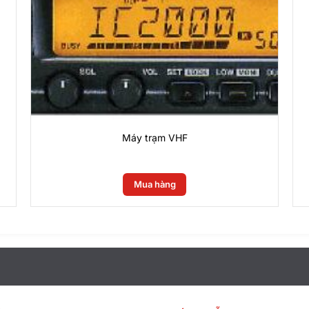
Máy trạm VHF
0
₫
Mua hàng