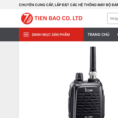
Bỏ
CHUYÊN CUNG CẤP, LẮP ĐẶT CÁC HỆ THỐNG MÁY BỘ ĐÀM
qua
Tìm
nội
kiếm:
dung
TRANG CHỦ
DANH MỤC SẢN PHẨM