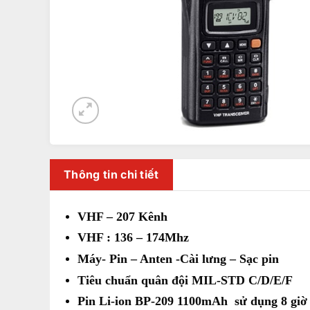
Thông tin chi tiết
VHF – 207 Kênh
VHF : 136 – 174Mhz
Máy- Pin – Anten -Cài lưng – Sạc pin
Tiêu chuẩn quân đội MIL-STD C/D/E/F
Pin Li-ion BP-209 1100mAh sử dụng 8 giờ