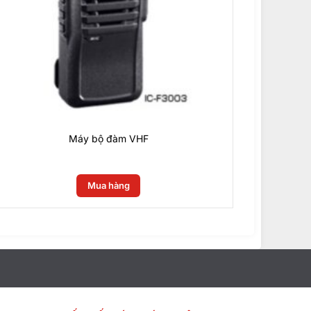
Máy bộ đàm VHF
0
₫
Mua hàng