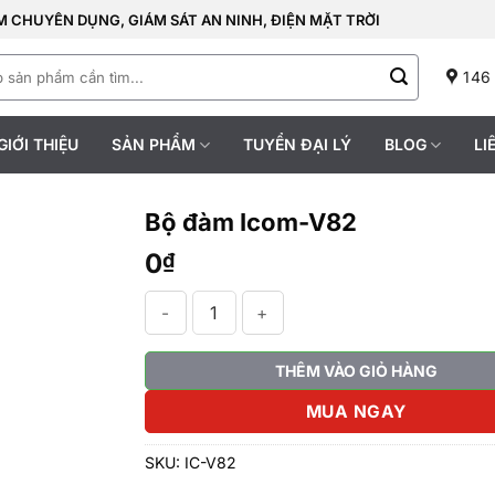
 CHUYÊN DỤNG, GIÁM SÁT AN NINH, ĐIỆN MẶT TRỜI
146
GIỚI THIỆU
SẢN PHẨM
TUYỂN ĐẠI LÝ
BLOG
LI
Bộ đàm Icom-V82
0
₫
Bộ đàm Icom-V82 số lượng
THÊM VÀO GIỎ HÀNG
MUA NGAY
SKU:
IC-V82