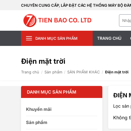
Bỏ
CHUYÊN CUNG CẤP, LẮP ĐẶT CÁC HỆ THỐNG MÁY BỘ ĐÀM
qua
Tìm
nội
kiếm:
dung
TRANG CHỦ
DANH MỤC SẢN PHẨM
Điện mặt trời
Trang chủ
/
Sản phẩm
/
SẢN PHẨM KHÁC
/
Điện mặt trời
DANH MỤC SẢN PHẨM
ĐIỆN 
Lọc sản 
Khuyến mãi
Không t
Sản phẩm