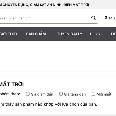
 CHUYÊN DỤNG, GIÁM SÁT AN NINH, ĐIỆN MẶT TRỜI
146
GIỚI THIỆU
SẢN PHẨM
TUYỂN ĐẠI LÝ
BLOG
LI
MẶT TRỜI
phẩm theo:
Giá giảm dần
Giá tăng dần
Mới nhất
ìm thấy sản phẩm nào khớp với lựa chọn của bạn.