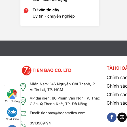
Tư vấn tin cậy
Uy tín - chuyên nghiệp
TÀI KHO
Chính sác
Miền Nam: 146 Nguyễn Chí Thanh, P.
Chính sá
Vườn Lài, TP. HCM
Chính sác
VP đại diện: 80 Phạm Văn Nghị, P. Thạc
Tìm đường
Chính sá
Gián, Q.Thanh Khê, TP. Đà Nẵng
Email: tienbao@bodamdixa.com
Chat Zalo
0913909194