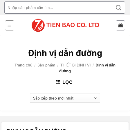
Bỏ
TÌM
qua
KIẾM:
nội
dung
Định vị dẫn đường
Trang chủ
/
Sản phẩm
/
THIẾT BỊ ĐỊNH VỊ
/
Định vị dẫn
đường
LỌC