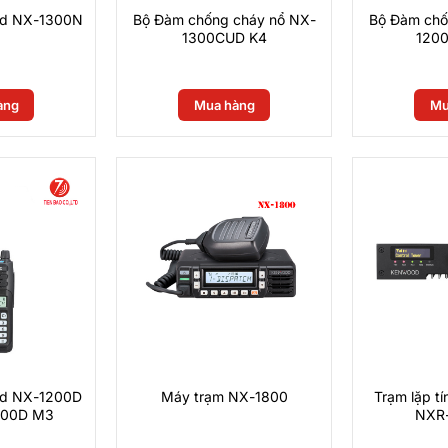
od NX-1300N
Bộ Đàm chống cháy nổ NX-
Bộ Đàm chố
1300CUD K4
1200
0
₫
àng
Mua hàng
Mu
od NX-1200D
Máy trạm NX-1800
Trạm lặp t
300D M3
NXR-
0
₫