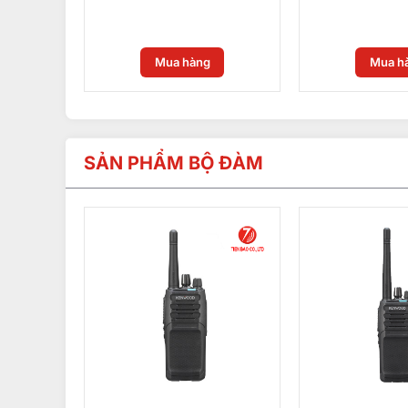
0
₫
0
₫
Mua hàng
Mua h
SẢN PHẨM BỘ ĐÀM