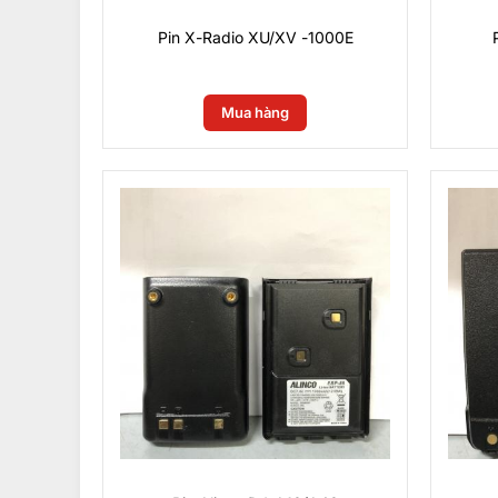
Pin X-Radio XU/XV -1000E
0
₫
Mua hàng