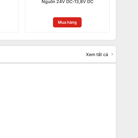
Nguồn 24V DC-13,8V DC
0
₫
Mua hàng
Xem tất cả