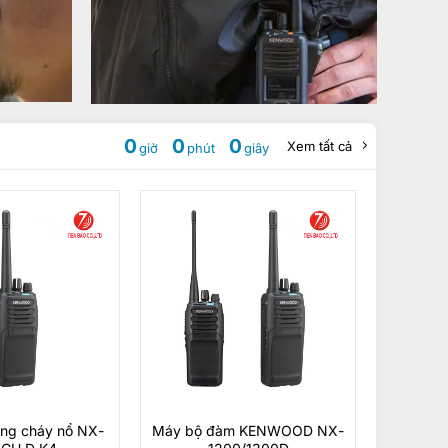
0
0
0
Xem tất cả
giờ
phút
giây
ng cháy nổ NX-
Máy bộ đàm KENWOOD NX-