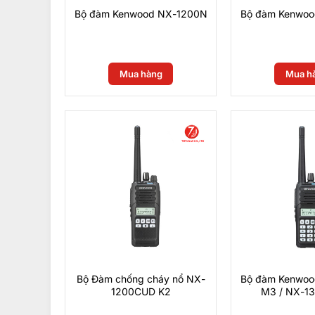
Bộ đàm Kenwood NX-1200N
Bộ đàm Kenwo
0
₫
0
₫
Mua hàng
Mua h
Bộ Đàm chống cháy nổ NX-
Bộ đàm Kenwo
1200CUD K2
M3 / NX-1
0
₫
0
₫