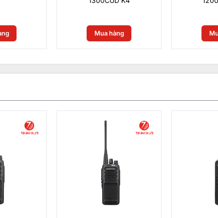
1300CUD K4
1200
0
₫
àng
Mua hàng
Mu