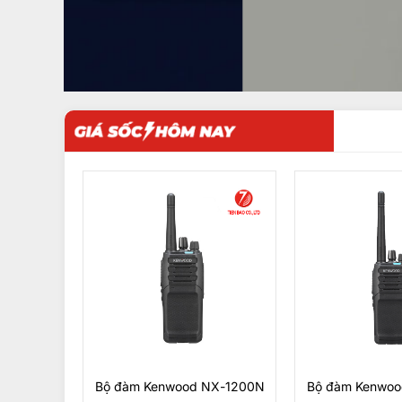
ầm tay 1
Bộ đàm Kenwood NX-1200N
Bộ đàm Kenwo