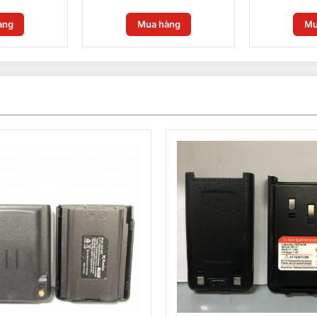
àng
Mua hàng
Mu