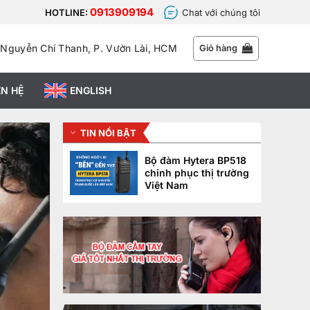
0913909194
HOTLINE:
Chat với chúng tôi
 Nguyễn Chí Thanh, P. Vườn Lài, HCM
Giỏ hàng
ÊN HỆ
ENGLISH
TIN NỔI BẬT
Bộ đàm Hytera BP518
chinh phục thị trường
Việt Nam