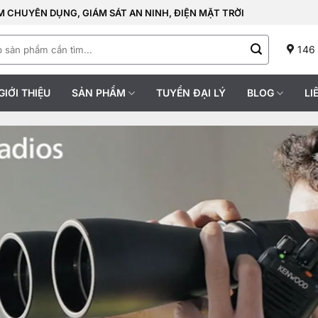
 CHUYÊN DỤNG, GIÁM SÁT AN NINH, ĐIỆN MẶT TRỜI
146
GIỚI THIỆU
SẢN PHẨM
TUYỂN ĐẠI LÝ
BLOG
LI