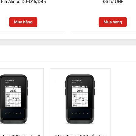
Pin Alinco DJ-D15/D45
Đế từ UHF
0
₫
0
₫
Mua hàng
Mua hàng