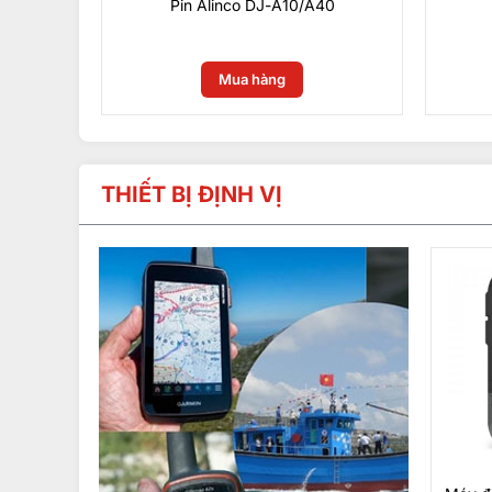
Pin Alinco DJ-A10/A40
0
₫
Mua hàng
THIẾT BỊ ĐỊNH VỊ