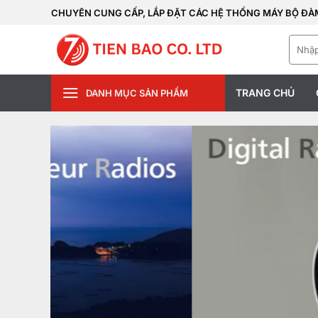
Bỏ
CHUYÊN CUNG CẤP, LẮP ĐẶT CÁC HỆ THỐNG MÁY BỘ ĐÀM
qua
Tìm
nội
kiếm:
dung
TRANG CHỦ
DANH MỤC SẢN PHẨM