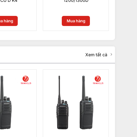
CU D K4
1200/1300D
0
₫
0
₫
a hàng
Mua hàng
Xem tất cả