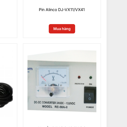
Pin Alinco DJ-VX11/VX41
0
₫
Mua hàng