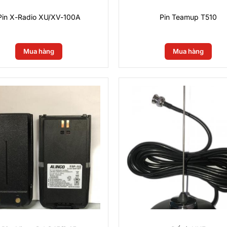
Pin X-Radio XU/XV-100A
Pin Teamup T510
0
₫
0
₫
Mua hàng
Mua hàng