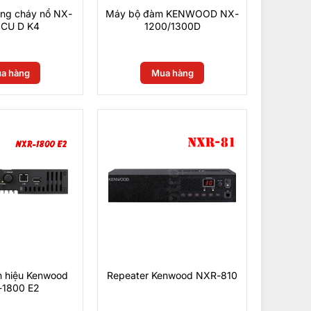
ng cháy nổ NX-
Máy bộ đàm KENWOOD NX-
CU D K4
1200/1300D
0
₫
0
₫
a hàng
Mua hàng
ín hiệu Kenwood
Repeater Kenwood NXR-810
1800 E2
0
₫
0
₫