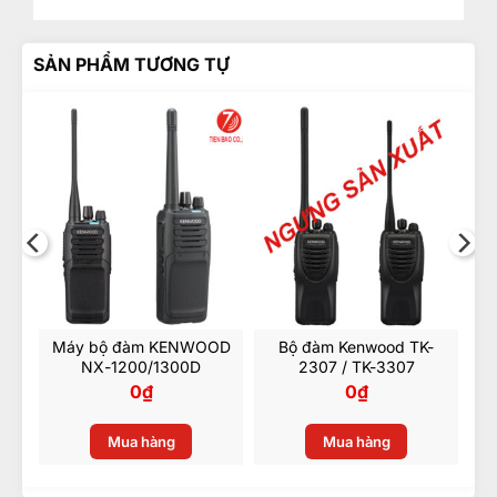
Độ lợi thu: 0.18uV
SẢN PHẨM TƯƠNG TỰ
Công suất loa: 1W
Pin: Li-ion
Tiêu chuẩn bảo vệ: IP67, MIL-STD 810
-
Máy bộ đàm KENWOOD
Bộ đàm Kenwood TK-
0D
NX-1200/1300D
2307 / TK-3307
0
₫
0
₫
Mua hàng
Mua hàng
Ứng dụng