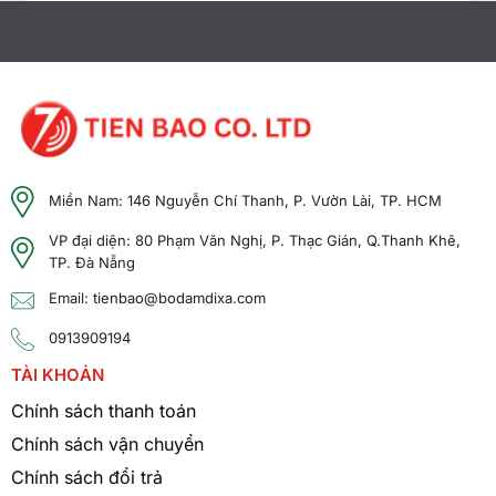
Kenwood NX-1300N là lựa chọn lý tưởng cho:
Nhà máy, xưởng sản xuất
Khu công nghiệp
Khách sạn, resort
Bệnh viện, trường học
Đội ngũ bảo vệ
Miền Nam: 146 Nguyễn Chí Thanh, P. Vườn Lài, TP. HCM
Công trình xây dựng
VP đại diện: 80 Phạm Văn Nghị, P. Thạc Gián, Q.Thanh Khê,
TP. Đà Nẵng
Logistics và kho bãi
Email: tienbao@bodamdixa.com
Liên hệ ngay để được tư vấn và báo giá bộ đàm
0913909194
Kenwood NX-1300N chính hãng với giải pháp phù
hợp cho doanh nghiệp của bạn.
TÀI KHOẢN
Chính sách thanh toán
Chính sách vận chuyển
Chính sách đổi trả