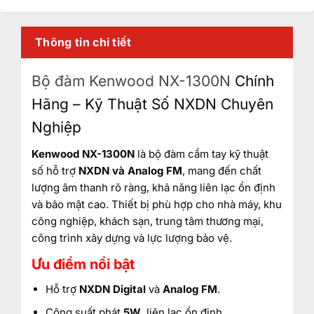
Thông tin chi tiết
Bộ đàm Kenwood NX-1300N
Chính
Hãng – Kỹ Thuật Số NXDN Chuyên
Nghiệp
Kenwood NX-1300N
là bộ đàm cầm tay kỹ thuật
số hỗ trợ
NXDN và Analog FM
, mang đến chất
lượng âm thanh rõ ràng, khả năng liên lạc ổn định
và bảo mật cao. Thiết bị phù hợp cho nhà máy, khu
công nghiệp, khách sạn, trung tâm thương mại,
công trình xây dựng và lực lượng bảo vệ.
Ưu điểm nổi bật
Hỗ trợ
NXDN Digital
và
Analog FM
.
Công suất phát
5W
, liên lạc ổn định.