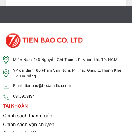
Âm Thanh Chất Lượng Cao
Công nghệ xử lý âm thanh tiên tiến giúp
giọng nói rõ ràng ngay cả trong môi trường
ồn ào.
Tích hợp loa công suất lớn, đảm bảo nghe
rõ trong các điều kiện khó khăn.
Miền Nam: 146 Nguyễn Chí Thanh, P. Vườn Lài, TP. HCM
Thiết Kế Bền Bỉ
VP đại diện: 80 Phạm Văn Nghị, P. Thạc Gián, Q.Thanh Khê,
TP. Đà Nẵng
Đạt tiêu chuẩn quân đội MIL-STD 810
Email: tienbao@bodamdixa.com
C/D/E/F/G và IP67 về chống nước và bụi.
Vỏ ngoài làm từ vật liệu chịu va đập và nhiệt
0913909194
độ khắc nghiệt, đảm bảo độ bền vượt trội.
TÀI KHOẢN
Chính sách thanh toán
Dung Lượng Pin Lâu
Chính sách vận chuyển
Pin Li-ion dung lượng cao, cung cấp thời