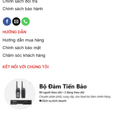
Chính sách đổi trả
gian hoạt động lên đến 10-14 giờ, đáp ứng
Chính sách bảo hành
nhu cầu làm việc cả ngày dài.
Chức năng quản lý năng lượng thông minh
giúp tối ưu hóa thời lượng pin.
HƯỚNG DẪN
Hướng dẫn mua hàng
Ứng dụng thực tiễn:
Chính sách bảo mật
Các nhà máy hóa chất, dầu khí, và môi trường dễ cháy
Chăm sóc khách hàng
nổ.
KẾT NỐI VỚI CHÚNG TÔI
Công trình xây dựng, khai thác mỏ.
Các khu vực quản lý và điều hành tại sân bay, cảng
biển.
Các đội cứu hộ, cứu nạn trong điều kiện khắc nghiệt.