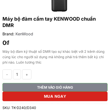
Máy bộ đàm cầm tay KENWOOD chuẩn
DMR
Brand:
KenWood
0
₫
Máy bộ đàm kỹ thuật số DMR tạo sự khác biệt với 2 kênh dùng
cùng lúc cho người sử dụng mà không phải trả thêm bất kỳ chi
phí nào. Luôn tương thíc
Máy bộ đàm cầm tay KENWOOD chuẩn DMR số lượng
THÊM VÀO GIỎ HÀNG
MUA NGAY
SKU:
TK-D240/D340