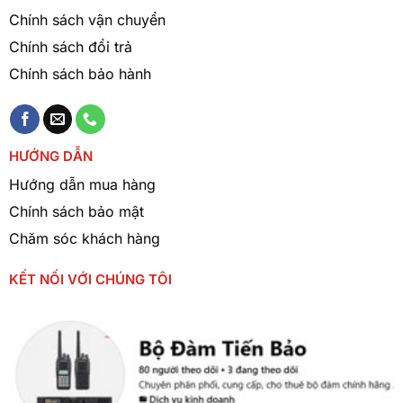
cách kênh
: 12.5 kHz (Analog mode), 6.25 kHz (Digital
Chính sách vận chuyển
mode)
Chính sách đổi trả
Chính sách bảo hành
Dung
lượng kênh
: 32 kênh / 2 zone
Chế
HƯỚNG DẪN
độ hoạt động
: Analog, Digital, Mixed
Hướng dẫn mua hàng
Kích
Chính sách bảo mật
thước
: 54 x 122 x 33.5 mm
Chăm sóc khách hàng
Trọng
KẾT NỐI VỚI CHÚNG TÔI
lượng
: 290g (bao gồm pin)
Ứng Dụng Thực Tế
Công
trường xây dựng
: Đảm bảo liên lạc nhanh chóng, hiệu