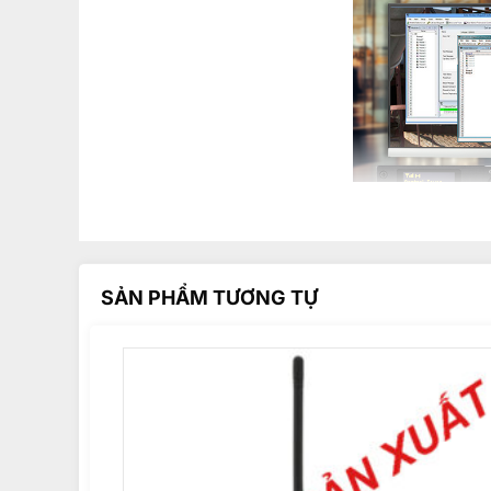
SẢN PHẨM TƯƠNG TỰ
Tính năng nổi bật
Công nghệ DMR hiện đại
: Hỗ trợ liên lạc kỹ thuật số
lúc trên cùng 1 tần số
Tương thích với analog
: Hỗ trợ chế độ analog để dễ 
Công suất phát mạnh mẽ
: Công suất phát tối đa 45W,