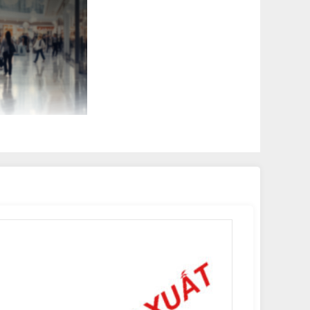
ở rộng phạm vi hoạt động. Liên lạc song song 2 kênh một
ng nghệ số.