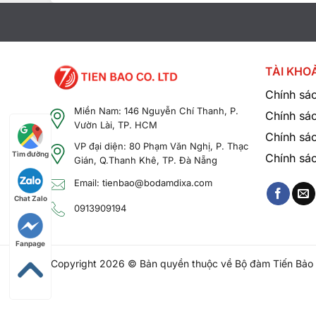
Tổ chức sự kiện
: Đảm bảo kết nối liên tục giữa các đ
TÀI KHO
Chính sác
Miền Nam: 146 Nguyễn Chí Thanh, P.
Chính sá
Vườn Lài, TP. HCM
Chính sác
VP đại diện: 80 Phạm Văn Nghị, P. Thạc
Tìm đường
Chính sá
Gián, Q.Thanh Khê, TP. Đà Nẵng
Email: tienbao@bodamdixa.com
Chat Zalo
0913909194
Fanpage
Copyright 2026 © Bản quyền thuộc về Bộ đàm Tiến Bảo