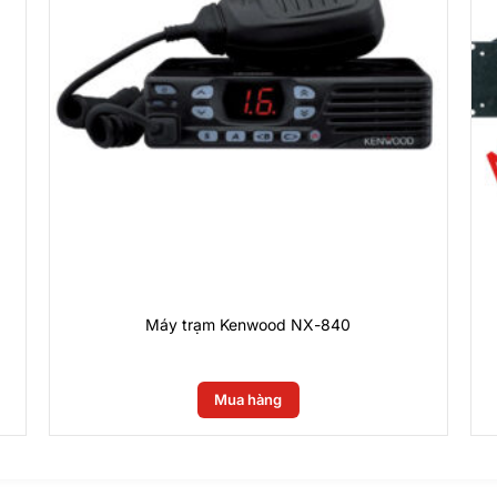
 công nghệ DMR giúp giảm thiểu tiếng ồn, mang lại âm thanh rõ ràng ngay
u cầu liên lạc đa dạng và phân loại nhóm.
oàn thông tin liên lạc.
chống bụi và nước, hoạt động tốt trong môi trường khắc nghiệt.
hông tin kênh, tín hiệu và trạng thái thiết bị rõ ràng.
Máy trạm Kenwood NX-840
0
₫
ĩnh vực:
uy mô lớn.
Mua hàng
tic, và vận hành tại cảng biển hoặc sân bay.
 nhà máy, khu công nghiệp, và công trình xây dựng.