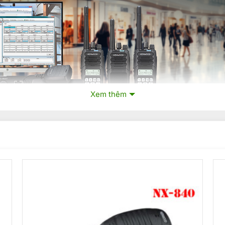
Xem thêm
 với chất lượng âm thanh vượt trội, giúp nâng cao hiệu quả liên lạc và m
dàng tích hợp vào các hệ thống hiện tại và quá trình chuyển đổi sang cô
 đảm bảo tín hiệu ổn định trên khoảng cách xa.