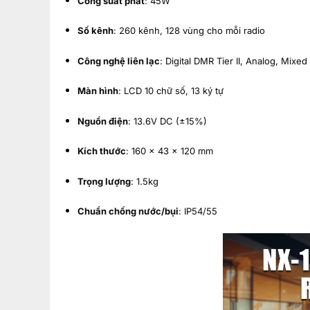
Công suất phát
: 45W
Số kênh
: 260 kênh, 128 vùng cho mỗi radio
Công nghệ liên lạc
: Digital DMR Tier II, Analog, Mixed
Màn hình
: LCD 10 chữ số, 13 ký tự
Nguồn điện
: 13.6V DC (±15%)
Kích thước
: 160 x 43 x 120 mm
Trọng lượng
: 1.5kg
Chuẩn chống nước/bụi
: IP54/55