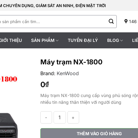
 CHUYÊN DỤNG, GIÁM SÁT AN NINH, ĐIỆN MẶT TRỜI
146
GIỚI THIỆU
SẢN PHẨM
TUYỂN ĐẠI LÝ
BLOG
LI
Máy trạm NX-1800
Brand:
KenWood
0
₫
Máy trạm NX-1800 cung cấp vùng phủ sóng rộ
nhiều tín năng thân thiện với người dùng
Máy trạm NX-1800 số lượng
THÊM VÀO GIỎ HÀNG