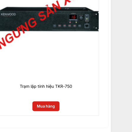
 cả trong môi trường ồn ào.
Trạm lặp tính hiệu TKR-750
0
₫
Mua hàng