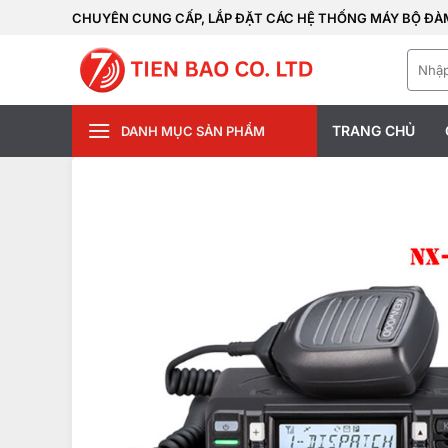
Bỏ
CHUYÊN CUNG CẤP, LẮP ĐẶT CÁC HỆ THỐNG MÁY BỘ ĐÀM
qua
Tìm
nội
kiếm:
dung
TRANG CHỦ
DANH MỤC SẢN PHẨM