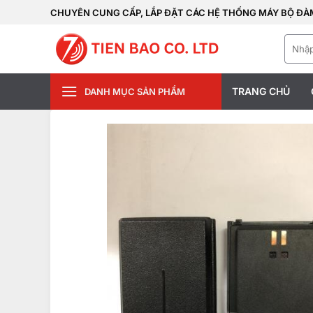
Bỏ
CHUYÊN CUNG CẤP, LẮP ĐẶT CÁC HỆ THỐNG MÁY BỘ ĐÀM
qua
Tìm
nội
kiếm:
dung
TRANG CHỦ
DANH MỤC SẢN PHẨM