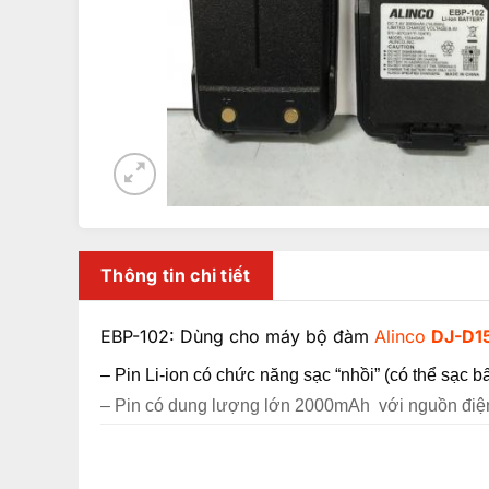
Thông tin chi tiết
EBP-102: Dùng cho máy bộ đàm
Alinco
DJ-D1
– Pin Li-ion có chức năng sạc “nhồi” (có thể sạc b
– Pin có dung lượng lớn 2000mAh với nguồn điệ