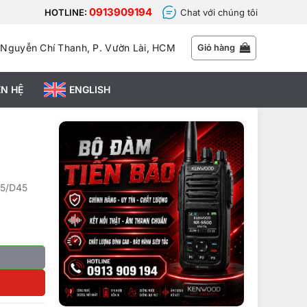
0913909194
HOTLINE:
Chat với chúng tôi
 Nguyễn Chí Thanh, P. Vườn Lài, HCM
Giỏ hàng
ÊN HỆ
ENGLISH
15/D45