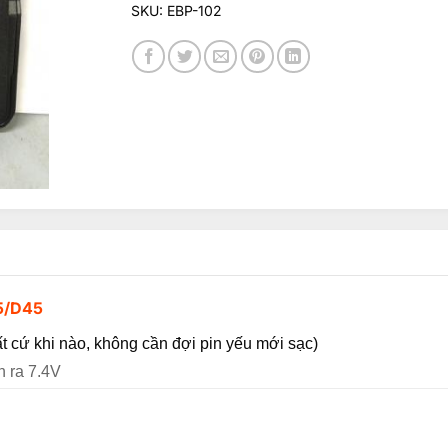
SKU:
EBP-102
5/D45
ất cứ khi nào, không cần đợi pin yếu mới sạc)
n ra 7.4V