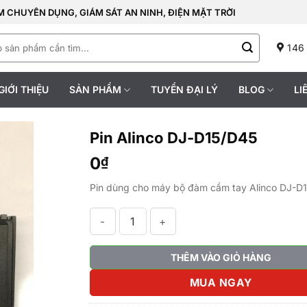
 CHUYÊN DỤNG, GIÁM SÁT AN NINH, ĐIỆN MẶT TRỜI
146
GIỚI THIỆU
SẢN PHẨM
TUYỂN ĐẠI LÝ
BLOG
LI
Pin Alinco DJ-D15/D45
0
₫
Pin dùng cho máy bộ đàm cầm tay Alinco DJ-D
Pin Alinco DJ-D15/D45 số lượng
THÊM VÀO GIỎ HÀNG
MUA NGAY