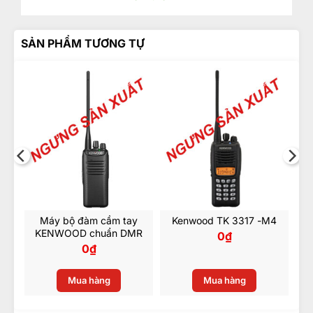
5.
Hiệu Quả Tiết Kiệm Năng Lượng
Sản phẩm tích hợp chế độ tiết kiệm năng lượng, giúp
SẢN PHẨM TƯƠNG TỰ
giảm chi phí vận hành mà không ảnh hưởng đến hiệu
suất hoạt động.
6.
Dễ Dàng Cài Đặt Và Quản Lý
TKR-D810 có giao diện người dùng thân thiện, cho
phép cài đặt nhanh chóng và dễ dàng quản lý từ xa
thông qua phần mềm chuyên dụng.
Máy bộ đàm cầm tay
Kenwood TK 3317 -M4
KENWOOD chuẩn DMR
0
₫
0
₫
Mua hàng
Mua hàng