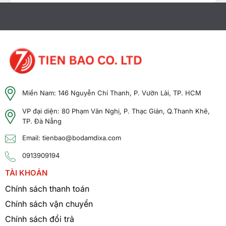
Thông Số Kỹ Thuật Chính
Miền Nam: 146 Nguyễn Chí Thanh, P. Vườn Lài, TP. HCM
Dải tần số
: UHF (400-470 MHz)
VP đại diện: 80 Phạm Văn Nghị, P. Thạc Gián, Q.Thanh Khê,
TP. Đà Nẵng
Công suất phát
: Lên đến 40W
Email: tienbao@bodamdixa.com
Chế độ hoạt động
: Analog/Digital
0913909194
TÀI KHOẢN
Số kênh
: 16 kênh
Chính sách thanh toán
± 15 %
Nguồn điện
:
13.6V DC
Chính sách vận chuyển
Kích thước
: 483 x 88 x 340 mm
Chính sách đổi trả