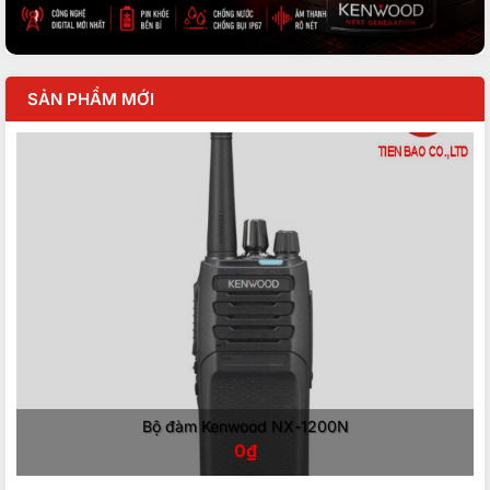
SẢN PHẨM MỚI
Bộ đàm Kenwood NX-1200N
0
₫