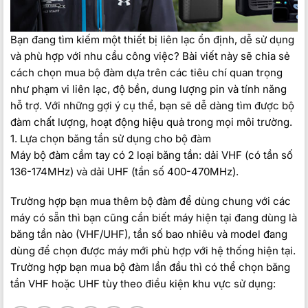
Bạn đang tìm kiếm một thiết bị liên lạc ổn định, dễ sử dụng
và phù hợp với nhu cầu công việc? Bài viết này sẽ chia sẻ
cách chọn mua bộ đàm dựa trên các tiêu chí quan trọng
như phạm vi liên lạc, độ bền, dung lượng pin và tính năng
hỗ trợ. Với những gợi ý cụ thể, bạn sẽ dễ dàng tìm được bộ
đàm chất lượng, hoạt động hiệu quả trong mọi môi trường.
1. Lựa chọn băng tần sử dụng cho bộ đàm
Máy bộ đàm cầm tay có 2 loại băng tần: dải VHF (có tần số
136-174MHz) và dải UHF (tần số 400-470MHz).
Trường hợp bạn mua thêm bộ đàm để dùng chung với các
máy có sẵn thì bạn cũng cần biết máy hiện tại đang dùng là
băng tần nào (VHF/UHF), tần số bao nhiêu và model đang
dùng để chọn được máy mới phù hợp với hệ thống hiện tại.
Trường hợp bạn mua bộ đàm lần đầu thì có thể chọn băng
tần VHF hoặc UHF tùy theo điều kiện khu vực sử dụng: