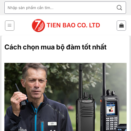
Bỏ
TÌM
qua
KIẾM:
nội
dung
Cách chọn mua bộ đàm tốt nhất