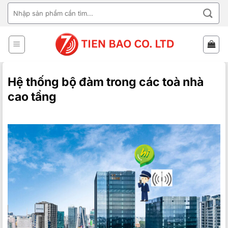
Bỏ
TÌM
qua
KIẾM:
nội
dung
Hệ thống bộ đàm trong các toà nhà
cao tầng