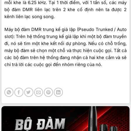
mỗi khe là 6.25 kHz. Tại 1 thời điểm, với 1 tần số, các máy
bộ đàm DMR liên lạc trên 2 khe cố định nên ta được 2
kênh liên lạc song song.
Máy bộ đàm DMR trung kế giả lập (Pseudo Trunked / Auto
slot): Trên hệ thống trung kế giả lập khi một bộ đàm truyền
đi, nó sẽ tìm một khe kết nối dự phòng. Nếu có chỗ trống,
máy bộ đàm sẽ chọn một chỗ và thực hiện cuộc gọi. Tất cả
các bộ đàm trên hệ thống đang nhận cả hai khe cắm và sẽ
chỉ trả lời các cuộc gọi đến nhóm riêng của nó.