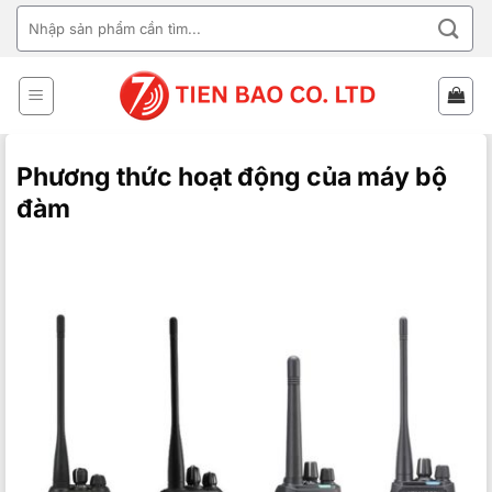
Bỏ
TÌM
qua
KIẾM:
nội
dung
Phương thức hoạt động của máy bộ
đàm