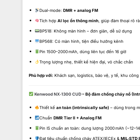
Dual-mode:
DMR + analog FM
Tích hợp
AI lọc ồn thông minh
, giúp đàm thoại rõ r
BP518: Không màn hình – đơn giản, dễ sử dụng
BP568: Có màn hình, tiện điều hướng kênh
Pin 1500–2000 mAh, dùng liên tục đến 16 giờ
Trọng lượng nhẹ, thiết kế hiện đại, vỏ chắc chắn
Phù hợp với:
Khách sạn, logistics, bảo vệ, y tế, khu công
Kenwood NX‑1300 CUD
– Bộ đàm chống cháy nổ (Intr
Thiết kế
an toàn (intrinsically safe)
– dùng trong mô
Chuẩn
DMR Tier II + Analog FM
Pin IS chuẩn an toàn: dung lượng 2000 mAh (~12–14
Đạt tiêu chuẩn chống cháy ATEX/IECEx &
MIL‑STD 