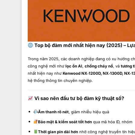
Top bộ đàm mới nhất hiện nay (2025) – Lự
Trong năm 2025, các doanh nghiệp đang có xu hướng c
công nghệ mới như
lọc ồn AI
,
chống cháy nổ
, và
tương t
nhất hiện nay như
Kenwood NX‑1200D, NX‑1300D, NX‑1
hệ thống thông tin chuyên nghiệp.
Vì sao nên đầu tư bộ đàm kỹ thuật số?
Âm thanh rõ nét
, giảm nhiễu hiệu quả
Bảo mật & kiểm soát tốt hơn
qua mã hóa ID, nhóm
Thời gian pin dài hơn
nhờ công nghệ truyền tín hi