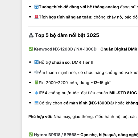
Tương thích dễ dàng với hệ thống analog
đang sử 
Tích hợp tính năng an toàn
: chống cháy nổ, báo đ
Top 5 bộ đàm nổi bật 2025
Kenwood NX‑1200D / NX‑1300D
– Chuẩn Digital DM
Hỗ trợ
chuẩn số
: DMR Tier II
Âm thanh mạnh mẽ, có chức năng chống hú và khử
Pin 2000–2200 mAh, dùng ~13–15 giờ
IP54 chống bụi/nước, đạt tiêu chuẩn
MIL‑STD 810G
Có tùy chọn
có màn hình (NX‑1300D3)
hoặc
không
Phù hợp với:
Nhà máy, giao thông, điều hành nội bộ, các
Hytera BP518 / BP568
– Gọn nhẹ, hiệu quả, công ngh