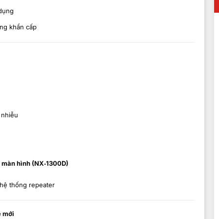
dụng
ộng khẩn cấp
R
 nhiễu
 màn hình (NX‑1300D)
 hệ thống repeater
ệ mới