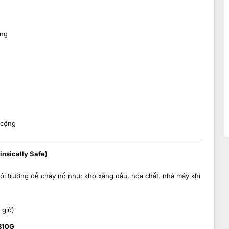
àng
 cộng
insically Safe)
i trường dễ cháy nổ như: kho xăng dầu, hóa chất, nhà máy khí
 giờ)
810G