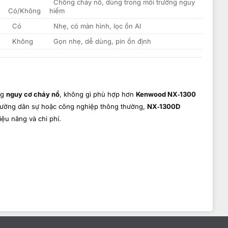
Chống cháy nổ, dùng trong môi trường nguy
Có/Không
hiểm
Có
Nhẹ, có màn hình, lọc ồn AI
Không
Gọn nhẹ, dễ dùng, pin ổn định
ng
nguy cơ cháy nổ
, không gì phù hợp hơn
Kenwood NX‑1300
trường dân sự hoặc công nghiệp thông thường,
NX‑1300D
iệu năng và chi phí.