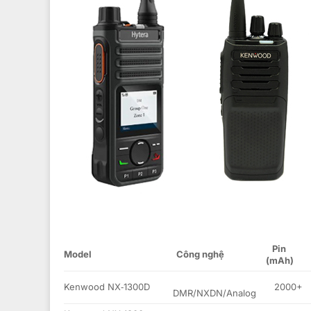
Pin
Model
Công nghệ
(mAh)
Kenwood NX‑1300D
2000+
DMR/NXDN/Analog