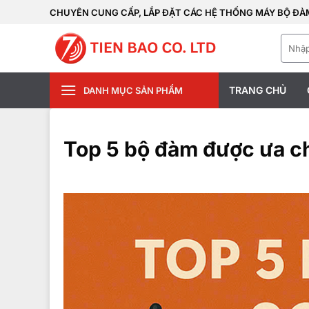
Bỏ
CHUYÊN CUNG CẤP, LẮP ĐẶT CÁC HỆ THỐNG MÁY BỘ ĐÀM
qua
Tìm
nội
kiếm:
dung
TRANG CHỦ
DANH MỤC SẢN PHẨM
Top 5 bộ đàm được ưa c