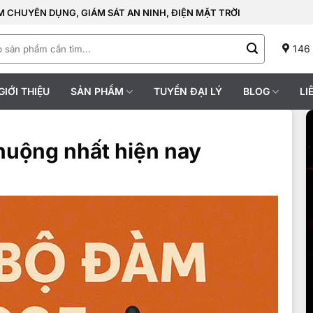
 CHUYÊN DỤNG, GIÁM SÁT AN NINH, ĐIỆN MẶT TRỜI
146
GIỚI THIỆU
SẢN PHẨM
TUYỂN ĐẠI LÝ
BLOG
LI
huộng nhất hiện nay