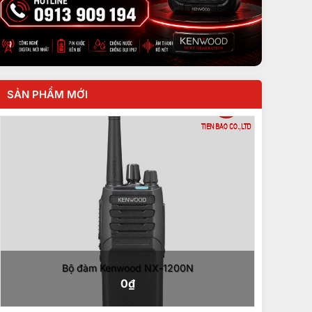
SẢN PHẨM MỚI
Bộ đàm Kenwood NX-1200N
0
₫