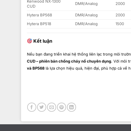
Kenwood NX‑1300
DMR/Analog
2000
CUD
Hytera BP568
DMR/Analog
2000
Hytera BP518
DMR/Analog
1500
Kết luận
Nếu bạn đang triển khai hệ thống liên lạc trong môi trườ
CUD – phiên bản chống cháy nổ chuyên dụng
. Với môi 
và BP568
là lựa chọn hiệu quả, hiện đại, phù hợp cả về h